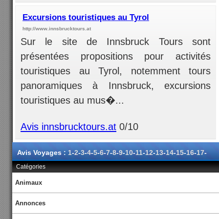
Excursions touristiques au Tyrol
http://www.innsbrucktours.at
Sur le site de Innsbruck Tours sont
présentées propositions pour activités
touristiques au Tyrol, notemment tours
panoramiques à Innsbruck, excursions
touristiques au mus�...
Avis innsbrucktours.at
0/10
Avis Voyages :
1
-
2
-
3
-
4
-
5
-
6
-
7
-
8
-
9
-
10
-
11
-
12
-
13
-
14
-
15
-
16
-
17
-
18-
19
-
20
-
21
-
22
-
23
Catégories
Animaux
Annonces