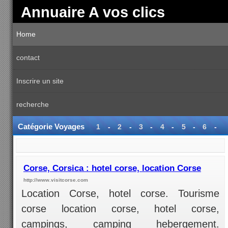
Annuaire A vos clics
Home
contact
Inscrire un site
recherche
Catégorie Voyages
1
-
2
-
3
-
4
-
5
-
6
-
7
-
8
-
9
-
10
-
11
-
12
-
13
-
14
-
15
-
16
-
17
-18-
19
-
20
-
21
-
22
-
23
Corse, Corsica : hotel corse, location Corse
http://www.visitcorse.com
Location Corse, hotel corse. Tourisme
corse location corse, hotel corse,
campings, camping hebergement.