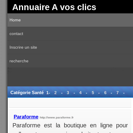
Annuaire A vos clics
Home
contact
Inscrire un site
recherche
Catégorie Santé
1-
2
-
3
-
4
-
5
-
6
-
7
-
8
-
9
-
10
-
11
-
12
-
13
Paraforme
http://www.paraforme.fr
Paraforme est la boutique en ligne pour